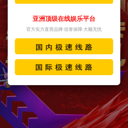
亚洲顶级在线娱乐平台
官方实力直营品牌·信誉保障·大额无忧